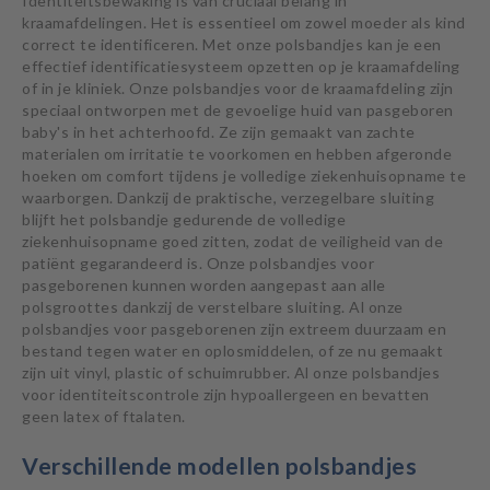
Identiteitsbewaking is van cruciaal belang in
kraamafdelingen. Het is essentieel om zowel moeder als kind
correct te identificeren. Met onze polsbandjes kan je een
effectief identificatiesysteem opzetten op je kraamafdeling
of in je kliniek. Onze polsbandjes voor de kraamafdeling zijn
speciaal ontworpen met de gevoelige huid van pasgeboren
baby's in het achterhoofd. Ze zijn gemaakt van zachte
materialen om irritatie te voorkomen en hebben afgeronde
hoeken om comfort tijdens je volledige ziekenhuisopname te
waarborgen. Dankzij de praktische, verzegelbare sluiting
blijft het polsbandje gedurende de volledige
ziekenhuisopname goed zitten, zodat de veiligheid van de
patiënt gegarandeerd is. Onze polsbandjes voor
pasgeborenen kunnen worden aangepast aan alle
polsgroottes dankzij de verstelbare sluiting. Al onze
polsbandjes voor pasgeborenen zijn extreem duurzaam en
bestand tegen water en oplosmiddelen, of ze nu gemaakt
zijn uit vinyl, plastic of schuimrubber. Al onze polsbandjes
voor identiteitscontrole zijn hypoallergeen en bevatten
geen latex of ftalaten.
Verschillende modellen polsbandjes