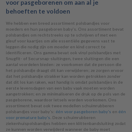
voor pasgeborenen om aan al je
behoeften te voldoen
We hebben een breed assortiment polsbandjes voor
moeders en hun pasgeboren baby's. Ons assortiment bevat
polsbandjes om rechtstreeks op te schrijven of met een
gleuf voor kaartjes om alle essentiële gegevens vast te
leggen die nodig zijn om moeder en kind correct te
identificeren. Ons gamma bevat ook vinyl polsbandjes met
Snugfit- of Secursnap-sluitingen, twee sluitingen die een
aantal voordelen bieden: ze voorkomen dat de persoon die
het polsbandje draagt dit kan verwijderen; ze zorgen ervoor
dat het polsbandje strakker kan worden getrokken zonder
dat dit los kan raken, wat handig is omdat polsbandjes in de
eerste levensdagen van een baby vaak moeten worden
aangetrokken; en ze minimaliseren de druk op de pols van de
pasgeborene, waardoor letsels worden voorkomen. Ons
assortiment bevat ook twee modellen schuimrubberen
polsbandjes voor baby's:
één voor pasgeboren baby's
en
één
voor premature baby's
. Deze schuimrubberen
ziekenhuispolsbandjes hebben een klittenbandsluiting zodat
ze kunnen worden verwijderd wanneer de baby moet