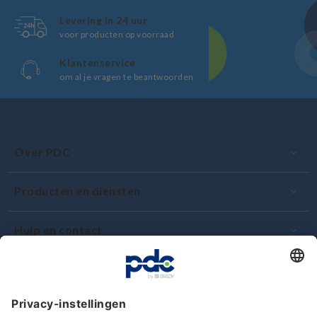
Levering in 24 uur
voor producten op voorraad
Klantenservice
om al je vragen te beantwoorden
Over PDC
Producten en diensten
Hulp en contact
Toewijding en kwaliteit