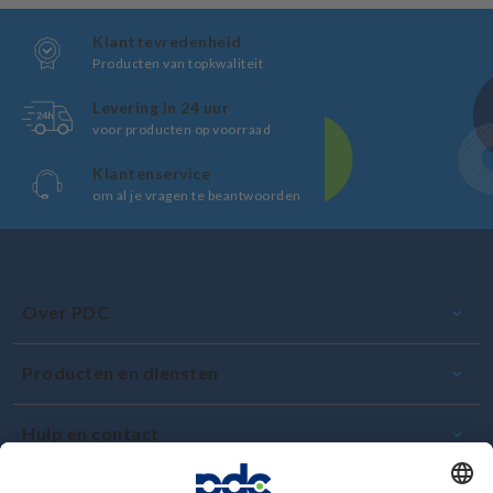
Klanttevredenheid
Producten van topkwaliteit
Levering in 24 uur
voor producten op voorraad
Klantenservice
om al je vragen te beantwoorden
Over PDC
Producten en diensten
Hulp en contact