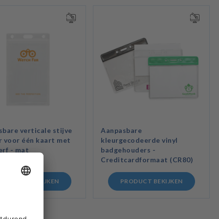
bare verticale stijve
Aanpasbare
 voor één kaart met
kleurgecodeerde vinyl
rf - mat
badgehouders -
Creditcardformaat (CR80)
PRODUCT BEKIJKEN
PRODUCT BEKIJKEN