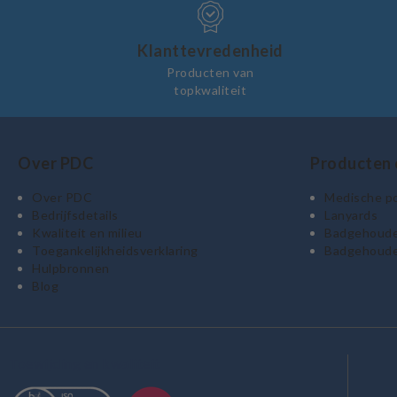
Klanttevredenheid
Producten van
topkwaliteit
Over PDC
Producten 
Over PDC
Medische po
Bedrijfsdetails
Lanyards
Kwaliteit en milieu
Badgehoude
Toegankelijkheidsverklaring
Badgehouder
Hulpbronnen
Blog
Toewijding en kwaliteit