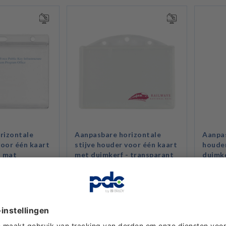
rizontale
Aanpasbare horizontale
Aanpas
voor één kaart
stijve houder voor één kaart
houder
- mat
met duimkerf - transparant
duimke
BEKIJKEN
PRODUCT BEKIJKEN