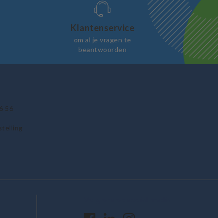
Klantenservice
om al je vragen te
beantwoorden
6 56
telling
Volg ons op social media