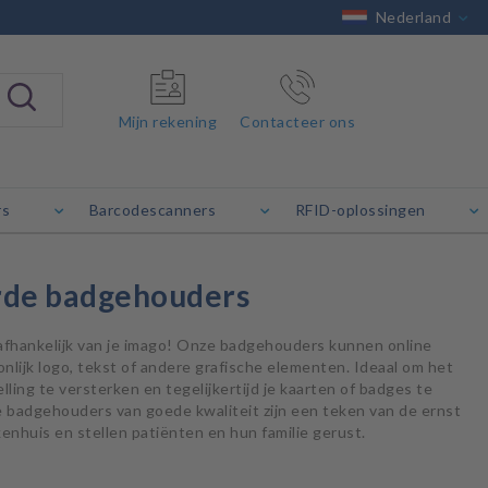
Nederland
Mijn rekening
Contacteer ons
rs
Barcodescanners
RFID-oplossingen
rde badgehouders
afhankelijk van je imago! Onze badgehouders kunnen online
lijk logo, tekst of andere grafische elementen. Ideaal om het
ling te versterken en tegelijkertijd je kaarten of badges te
badgehouders van goede kwaliteit zijn een teken van de ernst
kenhuis en stellen patiënten en hun familie gerust.