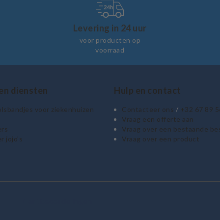
Levering in 24 uur
voor producten op
voorraad
en diensten
Hulp en contact
lsbandjes voor ziekenhuizen
Contacteer ons
/
+32 67 89 5
Vraag een offerte aan
rs
Vraag over een bestaande bes
 jojo's
Vraag over een product
Klantbeoordelingen