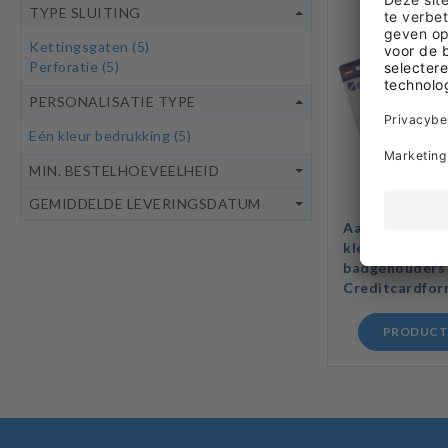
TYPE SLUITING
Kettingsgaten
(5)
Perforatie
(5)
PERSONALISATIE TYPE
Eén kleur bedrukking
(5)
MIN. BESTELHOEVEELHEID
GEMIDDELDE LEVERINGSDATUM
Aanpasbare
kleurgecodeerd
badgehouders 
Creditcardfor
PRODUCT 