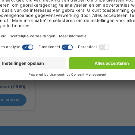
e vinyl
-
maat (CR80)
BEKIJKEN