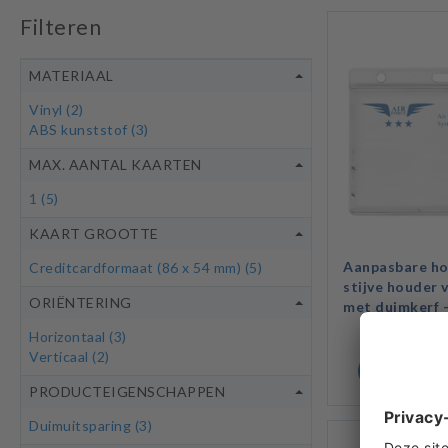
Filteren
MATERIAAL
Vinyl
(2)
ABS kunststof
(3)
MAX. AANTAL KAARTEN
1
(5)
KAART GROOTTE
Aanpasbare ho
Creditcardformaat (86 x 54 mm)
(5)
stijve houder 
ORIËNTERING
met duimkerf 
Horizontaal
(3)
Verticaal
(2)
PRODUCT 
PRODUCTEIGENSCHAPPEN
Duimuitsparing
(3)